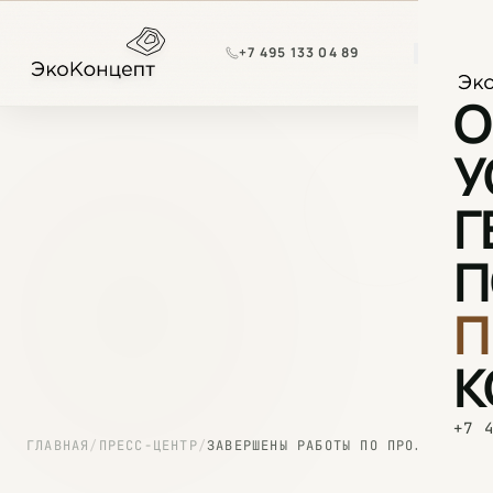
Перейти к содержимому
+7 495 133 04 89
О
У
Г
П
П
К
+7 
ГЛАВНАЯ
/
ПРЕСС-ЦЕНТР
/
ЗАВЕРШЕНЫ РАБОТЫ ПО ПРОЕКТИРОВАНИЮ АНГАРА ДЛЯ РАЗМЕЩЕНИЯ ВОЗДУШНЫХ СУДОВ В АЭРОПОРТУ Г. ОРЕНБУРГ