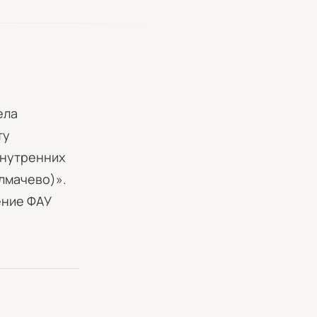
ела
ту
внутренних
лмачево)».
ение ФАУ