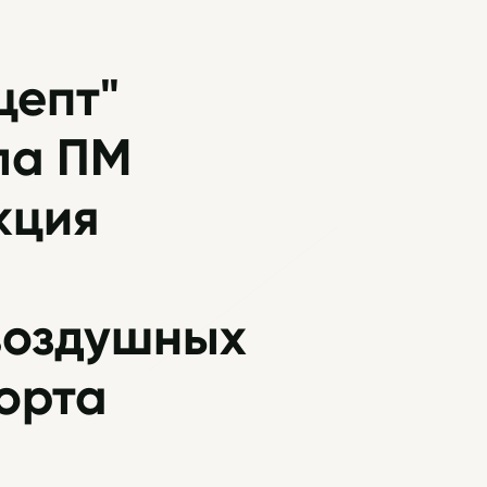
цепт"
ла ПМ
кция
воздушных
орта