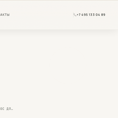
ТАКТЫ
+7 495 133 04 89
СПЕЦИАЛИСТАМИ ООО "ЭКОКОНЦЕПТ" ЗАВЕРШЕНА РАЗРАБОТКА РАЗДЕЛА ПМ ООС ДЛЯ ОБЪЕКТА: «РЕКОНСТРУКЦИЯ АЭРОВОКЗАЛЬНОГО КОМПЛЕКСА МЕЖДУНАРОДНЫХ/ВНУТРЕННИХ ВОЗДУШНЫХ ЛИНИЙ МЕЖДУНАРОДНОГО АЭРОПОРТА НОВОСИБИРСК (ТОЛМАЧЕВО)»