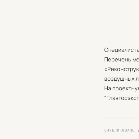
Специалиста
Перечень ме
«Реконструк
воздушных л
На проектну
"Главгосэксп
ОПУБЛИКОВАНО